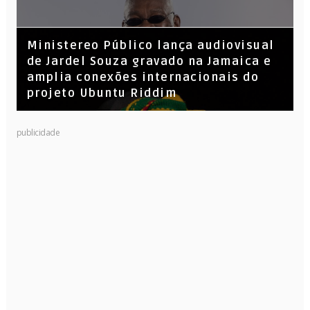
​Ministereo Público lança audiovisual
de Jardel Souza gravado na Jamaica e
amplia conexões internacionais do
projeto Ubuntu Riddim
KL Jay (Racionais MC’s), DJ Raíz e DJ
publicidade
Leandro Vitrola na BIGSHAKE 14