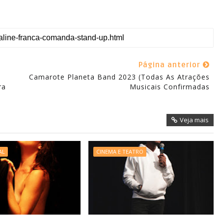
Página anterior
Camarote Planeta Band 2023 (todas As Atrações
ra
Musicais Confirmadas
Veja mais
AL
CINEMA E TEATRO