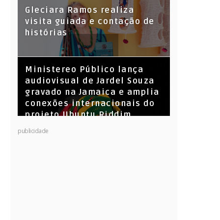
KL Jay (Racionais MC’s), DJ
Gleciara Ramos realiza
Raíz e DJ Leandro Vitrola na
visita guiada e contação de
BIGSHAKE 14
histórias
​Ministereo Público lança
audiovisual de Jardel Souza
gravado na Jamaica e amplia
conexões internacionais do
projeto Ubuntu Riddim
publicidade