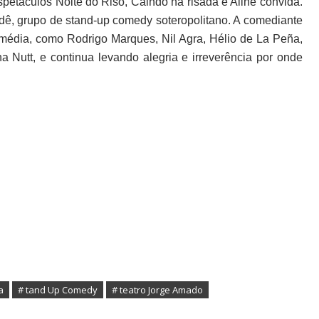
spetáculos Noite do Riso, Caindo na risada e Aline convida.
, grupo de stand-up comedy soteropolitano. A comediante
omédia, como Rodrigo Marques, Nil Agra, Hélio de La Peña,
na Nutt, e continua levando alegria e irreverência por onde
a
# tand Up Comedy
# teatro Jorge Amado