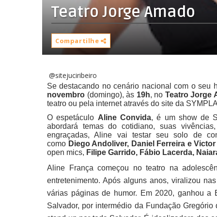
Teatro Jorge Amado
Compartilhe
@sitejuciribeiro
Se destacando no cenário nacional com o seu hu
novembro
(domingo), às
19h
, no
Teatro Jorge
teatro ou pela internet através do site da SYMPLA
O espetáculo
Aline Convida
, é um show de S
abordará temas do cotidiano, suas vivências, 
engraçadas, Aline vai testar seu solo de c
como
Diego Andoliver, Daniel Ferreira e Victo
open mics,
Filipe Garrido, Fábio Lacerda, Nai
Aline França começou no teatro na adolescênc
entretenimento. Após alguns anos, viralizou nas
várias páginas de humor. Em 2020, ganhou a B
Salvador, por intermédio da Fundação Gregório d