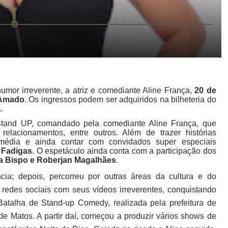
mor irreverente, a atriz e comediante Aline França,
20 de
 Amado
. Os ingressos podem ser adquiridos na bilheteria do
.
tand UP, comandado pela comediante Aline França, que
relacionamentos, entre outros. Além de trazer histórias
omédia e ainda contar com convidados super especiais
r Fadigas
. O espetáculo ainda conta com a participação dos
ara Bispo e Roberjan Magalhães
.
ia; depois, percorreu por outras áreas da cultura e do
 redes sociais com seus vídeos irreverentes, conquistando
atalha de Stand-up Comedy, realizada pela prefeitura de
e Matos. A partir daí, começou a produzir vários shows de