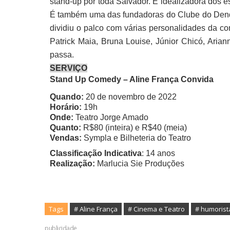
stand-up por toda Salvador. É idealizadora dos e
É também uma das fundadoras do Clube do Dendê
dividiu o palco com várias personalidades da c
Patrick Maia, Bruna Louise, Júnior Chicó, Arian
passa.
SERVIÇO
Stand Up Comedy – Aline França Convida
Quando:
20 de novembro de
2022
Horário:
19h
Onde:
Teatro Jorge Amado
Quanto:
R$80 (inteira) e R$40 (meia)
Vendas:
Sympla e Bilheteria do Teatro
Classificação Indicativa
: 14 anos
Realização:
Marlucia Sie Produções
Tags
# Aline França
# Cinema e Teatro
# humorist
publicidade