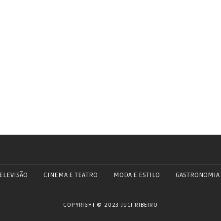
ELEVISÃO
CINEMA E TEATRO
MODA E ESTILO
GASTRONOMIA
COPYRIGHT © 2023 JUCI RIBEIRO