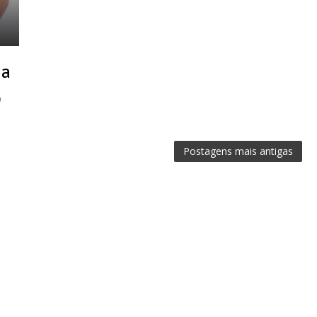
da
o
Postagens mais antigas