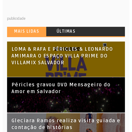
publicidade
MAIS LIDAS
ÚLTIMAS
LOMA & RAFA E PÉRICLES & LEONARDO
AMIMARA O ESPAÇO VILLA PRIME DO
VILLAMIX SALVADOR
Péricles gravou DVD Mensageiro do
Amor em Salvador
KL Jay (Racionais MC’s), DJ Raíz e DJ
Gleciara Ramos realiza visita guiada e
Leandro Vitrola na BIGSHAKE 14
contação de histórias