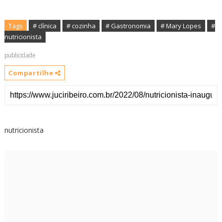
Tags
# clínica
# cozinha
# Gastronomia
# Mary Lopes
#
nutricionista
publicidade
Compartilhe
nutricionista