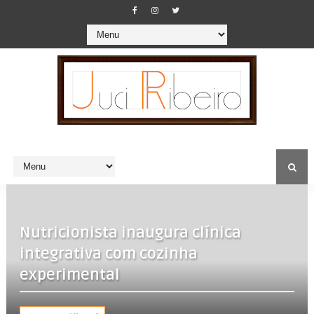
Nutricionista inaugura clínica
integrativa com cozinha
experimental