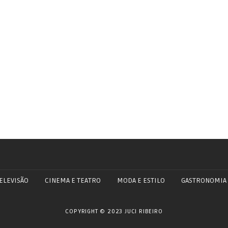
ELEVISÃO
CINEMA E TEATRO
MODA E ESTILO
GASTRONOMIA
COPYRIGHT © 2023 JUCI RIBEIRO