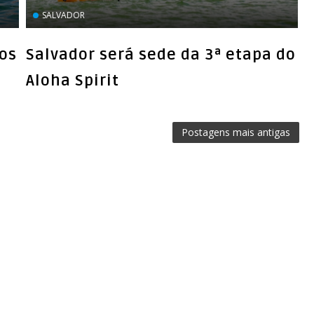
SALVADOR
tos
Salvador será sede da 3ª etapa do
Aloha Spirit
Postagens mais antigas