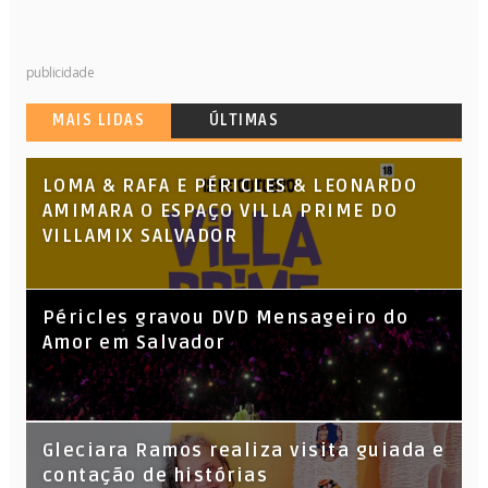
publicidade
MAIS LIDAS
ÚLTIMAS
LOMA & RAFA E PÉRICLES & LEONARDO
AMIMARA O ESPAÇO VILLA PRIME DO
VILLAMIX SALVADOR
Péricles gravou DVD Mensageiro do
Amor em Salvador
KL Jay (Racionais MC’s), DJ Raíz e DJ
Gleciara Ramos realiza visita guiada e
Leandro Vitrola na BIGSHAKE 14
contação de histórias