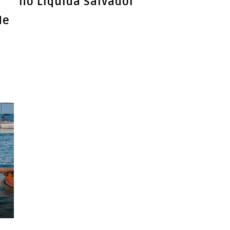
no Liquida Salvador
de