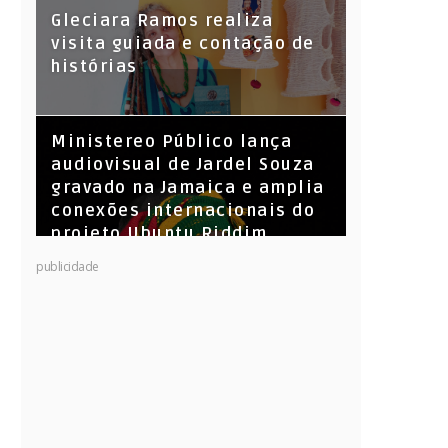
KL Jay (Racionais MC’s), DJ
Gleciara Ramos realiza
Raíz e DJ Leandro Vitrola na
visita guiada e contação de
BIGSHAKE 14
histórias
​Ministereo Público lança
audiovisual de Jardel Souza
gravado na Jamaica e amplia
conexões internacionais do
projeto Ubuntu Riddim
publicidade