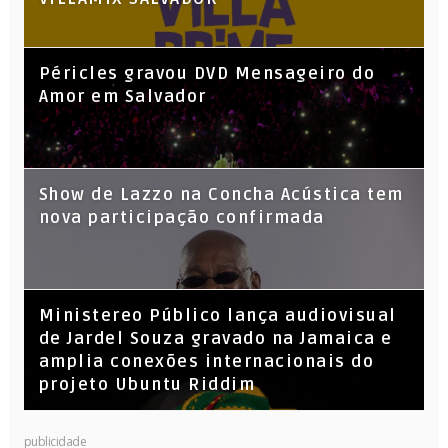
Péricles gravou DVD Mensageiro do
Amor em Salvador
Show de Lazzo na Concha Acústica tem
nova participação confirmada
​Ministereo Público lança audiovisual
de Jardel Souza gravado na Jamaica e
amplia conexões internacionais do
projeto Ubuntu Riddim
KL Jay (Racionais MC’s), DJ Raíz e DJ
publicidade