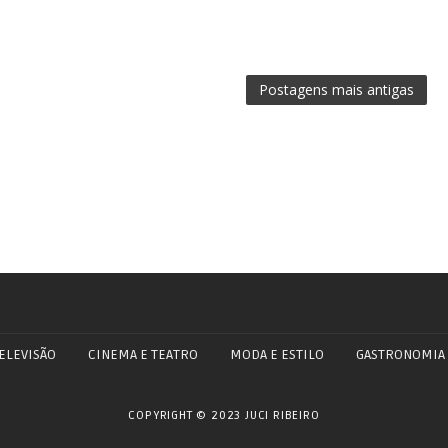
Postagens mais antigas
ELEVISÃO
CINEMA E TEATRO
MODA E ESTILO
GASTRONOMIA
COPYRIGHT © 2023 JUCI RIBEIRO