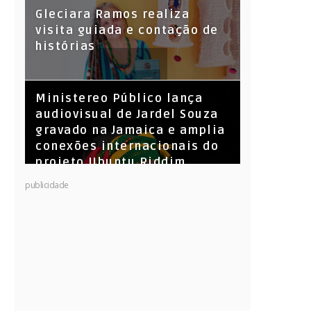
KL Jay (Racionais MC’s), DJ
Gleciara Ramos realiza
Raíz e DJ Leandro Vitrola na
visita guiada e contação de
BIGSHAKE 14
histórias
​Ministereo Público lança
audiovisual de Jardel Souza
gravado na Jamaica e amplia
conexões internacionais do
projeto Ubuntu Riddim
publicidade