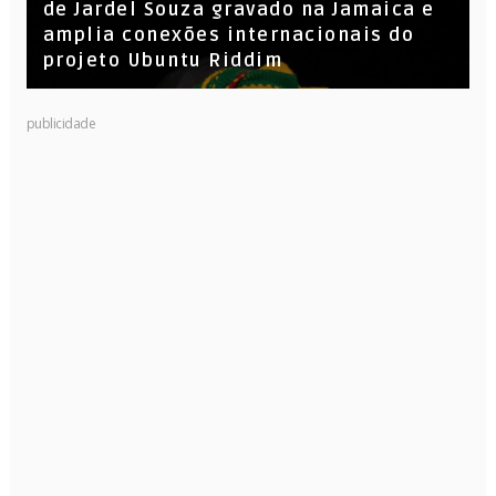
de Jardel Souza gravado na Jamaica e
amplia conexões internacionais do
projeto Ubuntu Riddim
KL Jay (Racionais MC’s), DJ Raíz e DJ
publicidade
Leandro Vitrola na BIGSHAKE 14