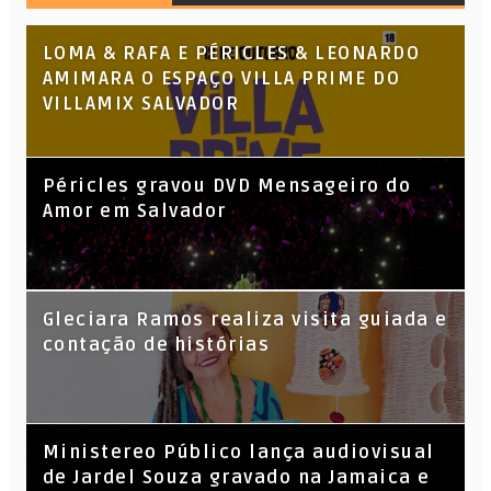
LOMA & RAFA E PÉRICLES & LEONARDO
AMIMARA O ESPAÇO VILLA PRIME DO
VILLAMIX SALVADOR
Péricles gravou DVD Mensageiro do
Amor em Salvador
KL Jay (Racionais MC’s), DJ Raíz e DJ
Gleciara Ramos realiza visita guiada e
Leandro Vitrola na BIGSHAKE 14
contação de histórias
​Ministereo Público lança audiovisual
de Jardel Souza gravado na Jamaica e