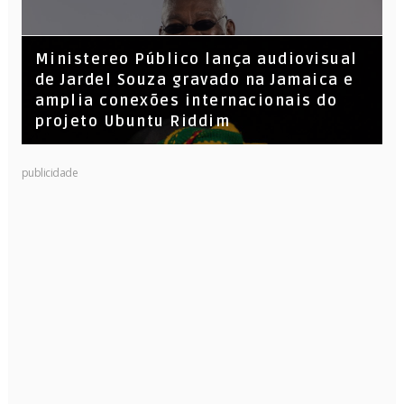
​Ministereo Público lança audiovisual
de Jardel Souza gravado na Jamaica e
amplia conexões internacionais do
projeto Ubuntu Riddim
KL Jay (Racionais MC’s), DJ Raíz e DJ
publicidade
Leandro Vitrola na BIGSHAKE 14