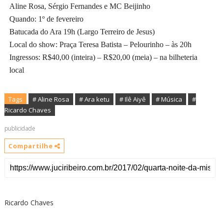
Aline Rosa, Sérgio Fernandes e MC Beijinho
Quando: 1º de fevereiro
Batucada do Ara 19h (Largo Terreiro de Jesus)
Local do show: Praça Teresa Batista – Pelourinho – às 20h
Ingressos: R$40,00 (inteira) – R$20,00 (meia) – na bilheteria
local
Tags
# Aline Rosa
# Ara ketu
# Ilê Aiyê
# ‏Música
#
Ricardo Chaves
publicidade
Compartilhe
Ricardo Chaves