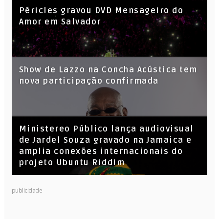
Péricles gravou DVD Mensageiro do
Amor em Salvador
Show de Lazzo na Concha Acústica tem
nova participação confirmada
​Ministereo Público lança audiovisual
de Jardel Souza gravado na Jamaica e
amplia conexões internacionais do
projeto Ubuntu Riddim
KL Jay (Racionais MC’s), DJ Raíz e DJ
publicidade
Leandro Vitrola na BIGSHAKE 14