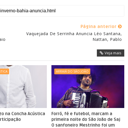
Página anterior
Vaquejada De Serrinha Anuncia Léo Santana,
aio
Nattan, Pablo
Veja mais
TICA
ARRAIÁ DO SÃO JOÃO
zo na Concha Acústica
Forró, fé e futebol, marcam a
rticipação
primeira noite do São João de Saj
O sanfoneiro Mestrinho foi um