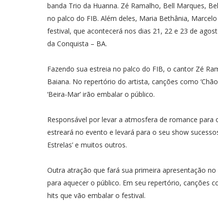
banda Trio da Huanna. Zé Ramalho, Bell Marques, Belo,
no palco do FIB. Além deles, Maria Bethânia, Marce
festival, que acontecerá nos dias 21, 22 e 23 de ag
da Conquista – BA.
Fazendo sua estreia no palco do FIB, o cantor Zé Ram
Baiana. No repertório do artista, canções como ‘Chão d
‘Beira-Mar’ irão embalar o público.
Responsável por levar a atmosfera de romance para o
estreará no evento e levará para o seu show sucessos c
Estrelas’ e muitos outros.
Outra atração que fará sua primeira apresentação no 
para aquecer o público. Em seu repertório, canções co
hits que vão embalar o festival.