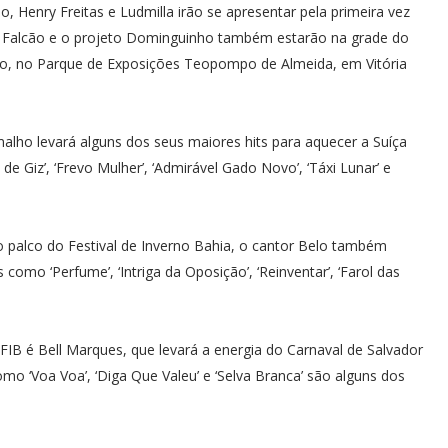
 Henry Freitas e Ludmilla irão se apresentar pela primeira vez
lo Falcão e o projeto Dominguinho também estarão na grade do
osto, no Parque de Exposições Teopompo de Almeida, em Vitória
alho levará alguns dos seus maiores hits para aquecer a Suíça
e Giz’, ‘Frevo Mulher’, ‘Admirável Gado Novo’, ‘Táxi Lunar’ e
 palco do Festival de Inverno Bahia, o cantor Belo também
omo ‘Perfume’, ‘Intriga da Oposição’, ‘Reinventar’, ‘Farol das
FIB é Bell Marques, que levará a energia do Carnaval de Salvador
mo ‘Voa Voa’, ‘Diga Que Valeu’ e ‘Selva Branca’ são alguns dos