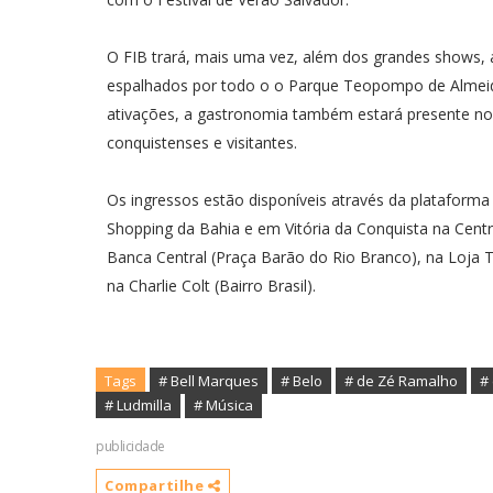
O FIB trará, mais uma vez, além dos grandes shows, a
espalhados por todo o o Parque Teopompo de Almeida
ativações, a gastronomia também estará presente no Fe
conquistenses e visitantes.
Os ingressos estão disponíveis através da plataforma
Shopping da Bahia e em Vitória da Conquista na Centr
Banca Central (Praça Barão do Rio Branco), na Loja Ta
na Charlie Colt (Bairro Brasil).
Tags
# Bell Marques
# Belo
# de Zé Ramalho
#
# Ludmilla
# Música
publicidade
Compartilhe