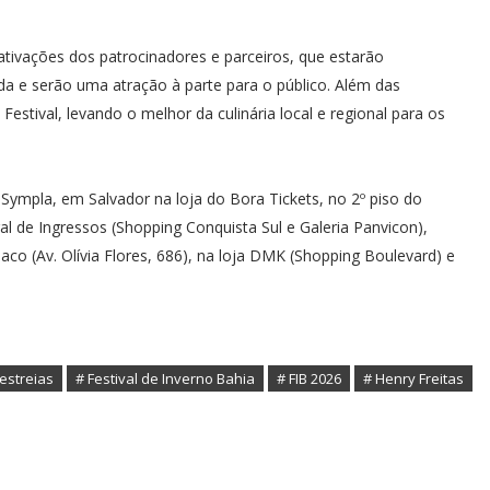
tivações dos patrocinadores e parceiros, que estarão
 e serão uma atração à parte para o público. Além das
stival, levando o melhor da culinária local e regional para os
 Sympla, em Salvador na loja do Bora Tickets, no 2º piso do
al de Ingressos (Shopping Conquista Sul e Galeria Panvicon),
co (Av. Olívia Flores, 686), na loja DMK (Shopping Boulevard) e
 estreias
# Festival de Inverno Bahia
# FIB 2026
# Henry Freitas