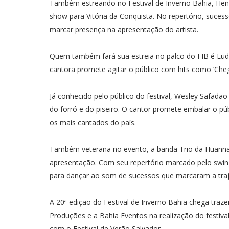
Também estreando no Festival de Inverno Bahia, Henry
show para Vitória da Conquista. No repertório, suce
marcar presença na apresentação do artista.
Quem também fará sua estreia no palco do FIB é Ludm
cantora promete agitar o público com hits como ‘Chegue
Já conhecido pelo público do festival, Wesley Safadã
do forró e do piseiro. O cantor promete embalar o p
os mais cantados do país.
Também veterana no evento, a banda Trio da Huanna 
apresentação. Com seu repertório marcado pelo swing
para dançar ao som de sucessos que marcaram a traj
A 20ª edição do Festival de Inverno Bahia chega traz
Produções e a Bahia Eventos na realização do festiv
com o Festival de Verão Salvador.