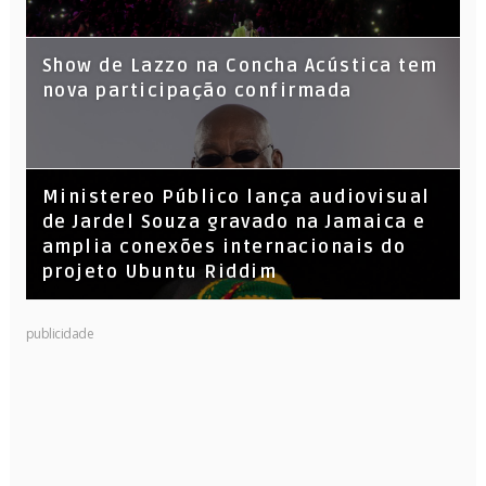
Show de Lazzo na Concha Acústica tem
nova participação confirmada
​Ministereo Público lança audiovisual
de Jardel Souza gravado na Jamaica e
amplia conexões internacionais do
projeto Ubuntu Riddim
KL Jay (Racionais MC’s), DJ Raíz e DJ
publicidade
Leandro Vitrola na BIGSHAKE 14