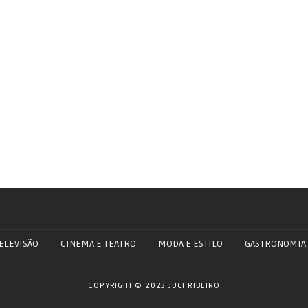
ELEVISÃO
CINEMA E TEATRO
MODA E ESTILO
GASTRONOMIA
COPYRIGHT © 2023 JUCI RIBEIRO