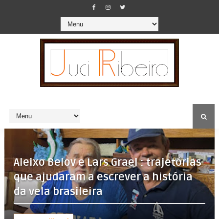
Aleixo Belov e Lars Grael : trajetórias
que ajudaram a escrever a história
da vela brasileira