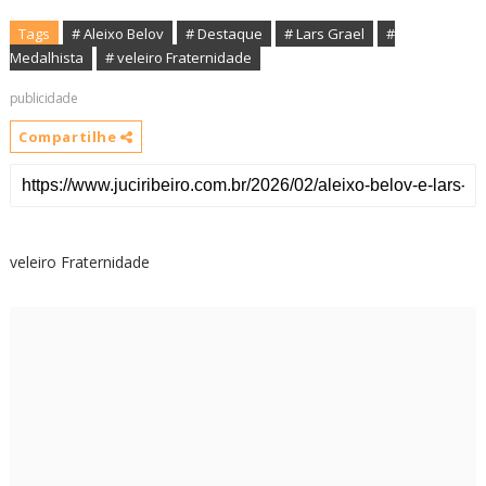
Tags
# Aleixo Belov
# Destaque
# Lars Grael
#
Medalhista
# veleiro Fraternidade
publicidade
Compartilhe
veleiro Fraternidade