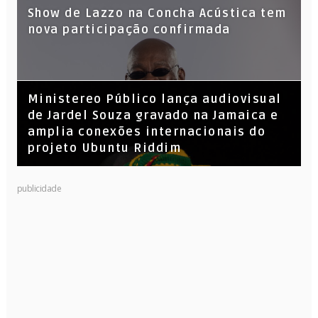
Show de Lazzo na Concha Acústica tem
nova participação confirmada
​Ministereo Público lança audiovisual
de Jardel Souza gravado na Jamaica e
amplia conexões internacionais do
projeto Ubuntu Riddim
KL Jay (Racionais MC’s), DJ Raíz e DJ
publicidade
Leandro Vitrola na BIGSHAKE 14