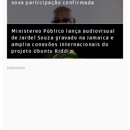
nova participação confirmada
​Ministereo Público lança audiovisual
de Jardel Souza gravado na Jamaica e
amplia conexões internacionais do
projeto Ubuntu Riddim
KL Jay (Racionais MC’s), DJ Raíz e DJ
publicidade
Leandro Vitrola na BIGSHAKE 14