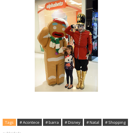
Tags
# Acontece
# barra
# Disney
# Natal
# Shopping