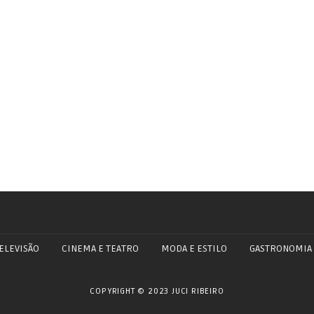
ELEVISÃO
CINEMA E TEATRO
MODA E ESTILO
GASTRONOMIA
COPYRIGHT © 2023 JUCI RIBEIRO