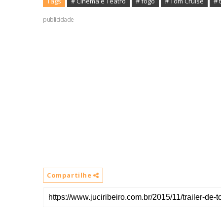
Tags
# Cinema e Teatro
# fogo
# Tom Cruise
# 
publicidade
Compartilhe