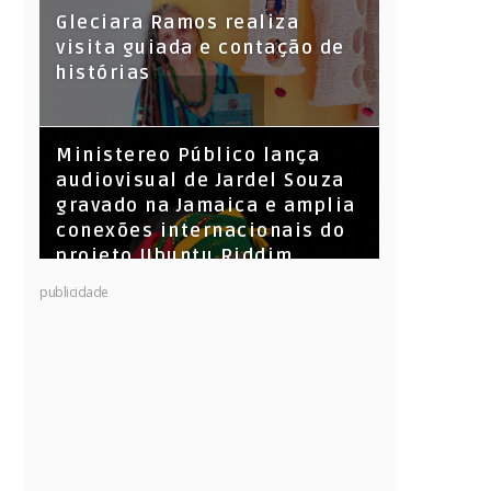
KL Jay (Racionais MC’s), DJ
Gleciara Ramos realiza
Raíz e DJ Leandro Vitrola na
visita guiada e contação de
BIGSHAKE 14
histórias
​Ministereo Público lança
audiovisual de Jardel Souza
gravado na Jamaica e amplia
conexões internacionais do
projeto Ubuntu Riddim
publicidade