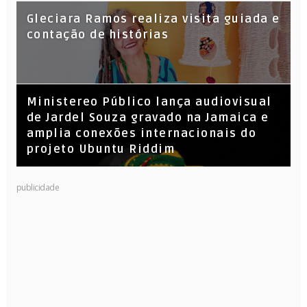
KL Jay (Racionais MC’s), DJ Raíz e DJ
Gleciara Ramos realiza visita guiada e
Leandro Vitrola na BIGSHAKE 14
contação de histórias
​Ministereo Público lança audiovisual
de Jardel Souza gravado na Jamaica e
amplia conexões internacionais do
projeto Ubuntu Riddim
publicidade