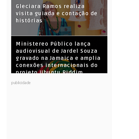
KL Jay (Racionais MC’s), DJ
Gleciara Ramos realiza
Raíz e DJ Leandro Vitrola na
visita guiada e contação de
BIGSHAKE 14
histórias
​Ministereo Público lança
audiovisual de Jardel Souza
gravado na Jamaica e amplia
conexões internacionais do
projeto Ubuntu Riddim
publicidade