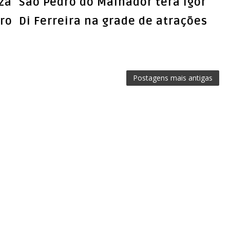
za
São Pedro do Malhador terá Igor
dro
Di Ferreira na grade de atrações
Postagens mais antigas