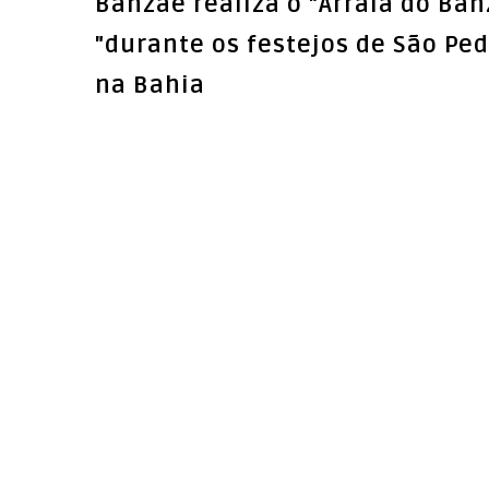
Banzaê realiza o "Arraiá do Ban
"durante os festejos de São Pe
na Bahia