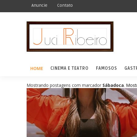
Anuncie
Contato
HOME
CINEMA E TEATRO
FAMOSOS
GAST
Mostrando postagens com marcador
Sábadoca
.
Mostr