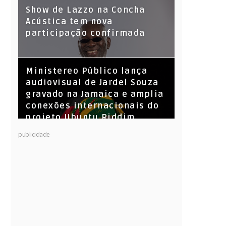
Show de Lazzo na Concha
Acústica tem nova
participação confirmada
​Ministereo Público lança
audiovisual de Jardel Souza
gravado na Jamaica e amplia
conexões internacionais do
projeto Ubuntu Riddim
KL Jay (Racionais MC’s), DJ
publicidade
Raíz e DJ Leandro Vitrola na
BIGSHAKE 14