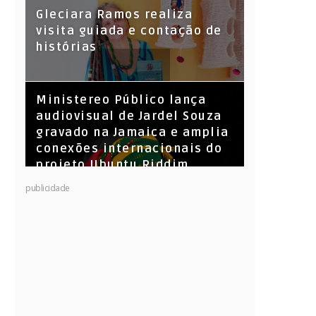
KL Jay (Racionais MC’s), DJ
Gleciara Ramos realiza
Raíz e DJ Leandro Vitrola na
visita guiada e contação de
BIGSHAKE 14
histórias
​Ministereo Público lança
audiovisual de Jardel Souza
gravado na Jamaica e amplia
conexões internacionais do
projeto Ubuntu Riddim
publicidade