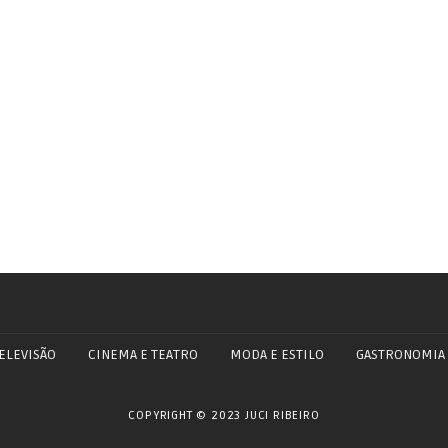
ELEVISÃO
CINEMA E TEATRO
MODA E ESTILO
GASTRONOMIA
COPYRIGHT © 2023 JUCI RIBEIRO