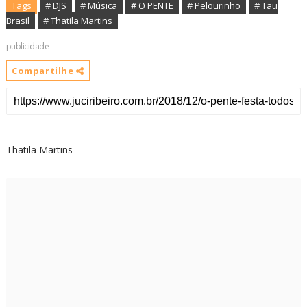
Tags
# DJS
# Música
# O PENTE
# Pelourinho
# Tau
Brasil
# Thatila Martins
publicidade
Compartilhe
Thatila Martins