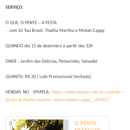
SERVIÇO:
O QUE: O PENTE – A FESTA
- com DJ Tau Brasil, Thatila Martins e Mistah Cappy
QUANDO dia 15 de dezembro a partir das 22h
ONDE : Jardim das Delícias, Pelourinho, Salvador
QUANTO: R$ 20 [ Lote Promocional limitado]
VENDAS NO SYMPLA:
https://www.sympla.com.br/o-pente---
dj-tau-dj-thatila-martins--show-mistah-cappy__419957
O PENTE -

DJ TAU/ DJ