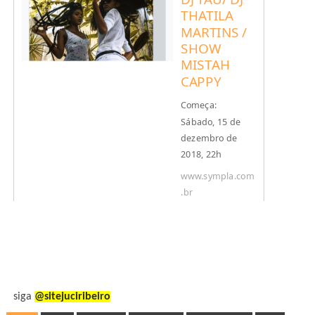
THATILA
MARTINS /
SHOW
MISTAH
CAPPY
Começa:
Sábado, 15 de
dezembro de
2018, 22h
Termina:
www.sympla.com
Domingo, 16 de
.br
dezembro de
2018, 01h
siga
@sitejuciribeiro