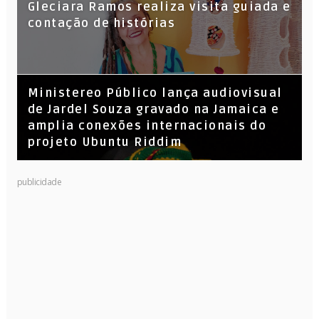
KL Jay (Racionais MC’s), DJ Raíz e DJ
Gleciara Ramos realiza visita guiada e
Leandro Vitrola na BIGSHAKE 14
contação de histórias
​Ministereo Público lança audiovisual
de Jardel Souza gravado na Jamaica e
amplia conexões internacionais do
projeto Ubuntu Riddim
publicidade