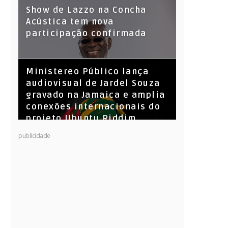
Show de Lazzo na Concha
Acústica tem nova
participação confirmada
​Ministereo Público lança
audiovisual de Jardel Souza
gravado na Jamaica e amplia
conexões internacionais do
projeto Ubuntu Riddim
KL Jay (Racionais MC’s), DJ
publicidade
Raíz e DJ Leandro Vitrola na
BIGSHAKE 14