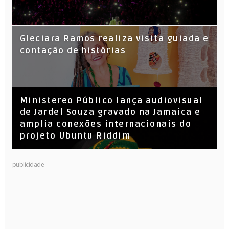
KL Jay (Racionais MC’s), DJ Raíz e DJ
Gleciara Ramos realiza visita guiada e
Leandro Vitrola na BIGSHAKE 14
contação de histórias
​Ministereo Público lança audiovisual
de Jardel Souza gravado na Jamaica e
amplia conexões internacionais do
projeto Ubuntu Riddim
publicidade