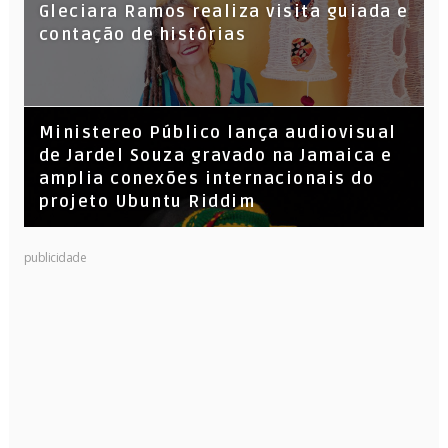
KL Jay (Racionais MC’s), DJ Raíz e DJ
Gleciara Ramos realiza visita guiada e
Leandro Vitrola na BIGSHAKE 14
contação de histórias
​Ministereo Público lança audiovisual
de Jardel Souza gravado na Jamaica e
amplia conexões internacionais do
projeto Ubuntu Riddim
publicidade