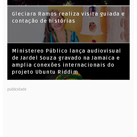
KL Jay (Racionais MC’s), DJ Raíz e DJ
Gleciara Ramos realiza visita guiada e
Leandro Vitrola na BIGSHAKE 14
contação de histórias
​Ministereo Público lança audiovisual
de Jardel Souza gravado na Jamaica e
amplia conexões internacionais do
projeto Ubuntu Riddim
publicidade