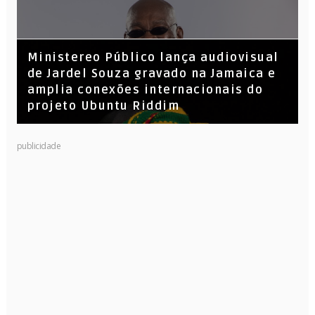
​Ministereo Público lança audiovisual
de Jardel Souza gravado na Jamaica e
amplia conexões internacionais do
projeto Ubuntu Riddim
KL Jay (Racionais MC’s), DJ Raíz e DJ
publicidade
Leandro Vitrola na BIGSHAKE 14