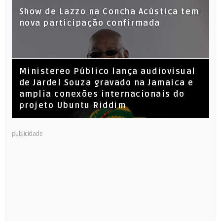
Show de Lazzo na Concha Acústica tem
nova participação confirmada
​Ministereo Público lança audiovisual
de Jardel Souza gravado na Jamaica e
amplia conexões internacionais do
projeto Ubuntu Riddim
KL Jay (Racionais MC’s), DJ Raíz e DJ
publicidade
Leandro Vitrola na BIGSHAKE 14