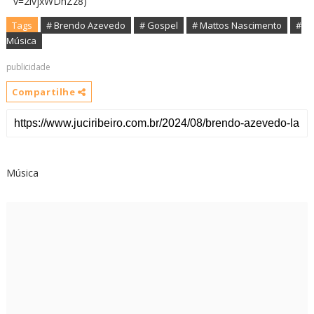
v=2lvjxWDhZz8)
Tags
# Brendo Azevedo
# Gospel
# Mattos Nascimento
#
Música
publicidade
Compartilhe
Música