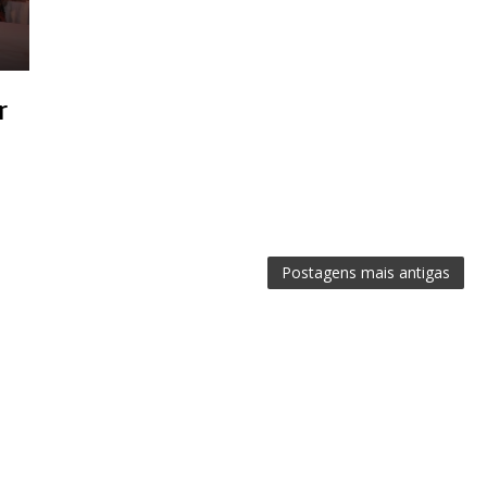
r
l
Postagens mais antigas