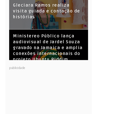
KL Jay (Racionais MC’s), DJ
Gleciara Ramos realiza
Raíz e DJ Leandro Vitrola na
visita guiada e contação de
BIGSHAKE 14
histórias
​Ministereo Público lança
audiovisual de Jardel Souza
gravado na Jamaica e amplia
conexões internacionais do
projeto Ubuntu Riddim
publicidade