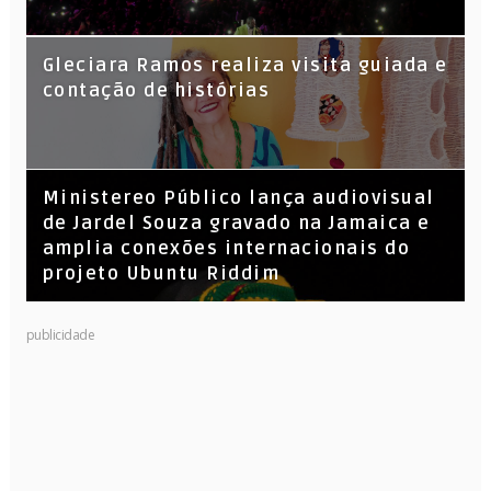
KL Jay (Racionais MC’s), DJ Raíz e DJ
Gleciara Ramos realiza visita guiada e
Leandro Vitrola na BIGSHAKE 14
contação de histórias
​Ministereo Público lança audiovisual
de Jardel Souza gravado na Jamaica e
amplia conexões internacionais do
projeto Ubuntu Riddim
publicidade