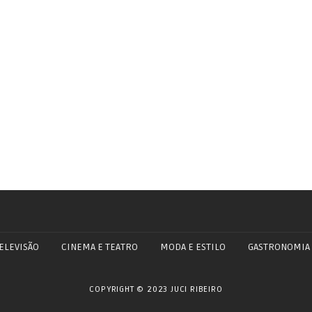
ELEVISÃO
CINEMA E TEATRO
MODA E ESTILO
GASTRONOMIA
COPYRIGHT © 2023 JUCI RIBEIRO