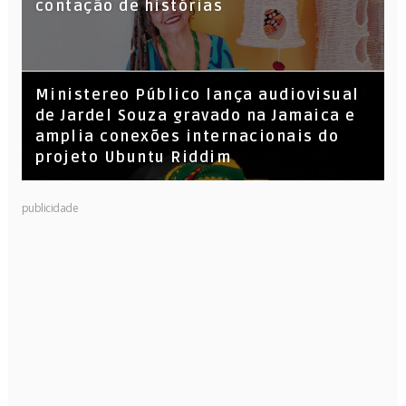
Leandro Vitrola na BIGSHAKE 14
contação de histórias
​Ministereo Público lança audiovisual
de Jardel Souza gravado na Jamaica e
amplia conexões internacionais do
projeto Ubuntu Riddim
publicidade