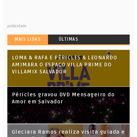
publicidade
MAIS LIDAS
ÚLTIMAS
LOMA & RAFA E PÉRICLES & LEONARDO
AMIMARA O ESPAÇO VILLA PRIME DO
VILLAMIX SALVADOR
Péricles gravou DVD Mensageiro do
Amor em Salvador
KL Jay (Racionais MC’s), DJ Raíz e DJ
Gleciara Ramos realiza visita guiada e