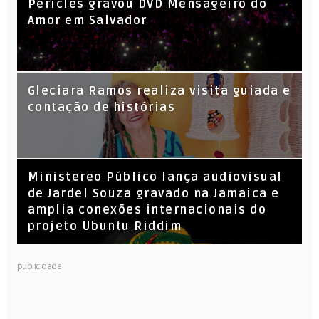
Péricles gravou DVD Mensageiro do
Amor em Salvador
KL Jay (Racionais MC’s), DJ Raíz e DJ
Gleciara Ramos realiza visita guiada e
Leandro Vitrola na BIGSHAKE 14
contação de histórias
​Ministereo Público lança audiovisual
de Jardel Souza gravado na Jamaica e
amplia conexões internacionais do
projeto Ubuntu Riddim
publicidade