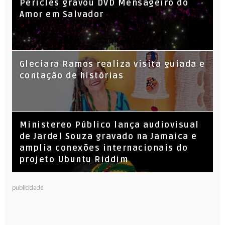
Péricles gravou DVD Mensageiro do
Amor em Salvador
KL Jay (Racionais MC’s), DJ Raíz e DJ
Gleciara Ramos realiza visita guiada e
Leandro Vitrola na BIGSHAKE 14
contação de histórias
​Ministereo Público lança audiovisual
de Jardel Souza gravado na Jamaica e
amplia conexões internacionais do
projeto Ubuntu Riddim
publicidade