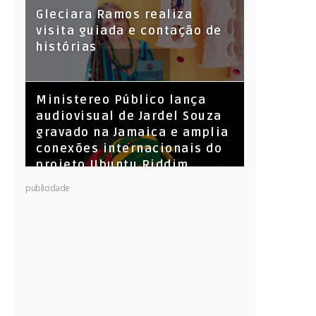
KL Jay (Racionais MC’s), DJ
Gleciara Ramos realiza
Raíz e DJ Leandro Vitrola na
visita guiada e contação de
BIGSHAKE 14
histórias
​Ministereo Público lança
audiovisual de Jardel Souza
gravado na Jamaica e amplia
conexões internacionais do
projeto Ubuntu Riddim
publicidade