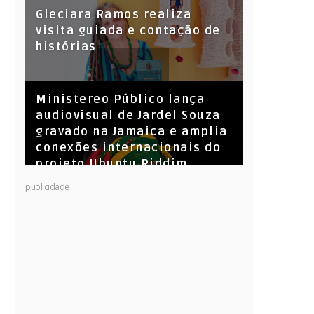
KL Jay (Racionais MC’s), DJ
Gleciara Ramos realiza
Raíz e DJ Leandro Vitrola na
visita guiada e contação de
BIGSHAKE 14
histórias
​Ministereo Público lança
audiovisual de Jardel Souza
gravado na Jamaica e amplia
conexões internacionais do
projeto Ubuntu Riddim
publicidade