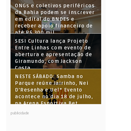
ONGs e coletivos periféricos
da Bahia podem se inscrever
em edital do BNDES e
receber apoio financeiro de
até R$ 300 mil
SESI Cultura lança Projeto
Entre Linhas com evento de
abertura e apresentação de
Giramundo, com Jackson
Costa
NESTE SÁBADO: Samba no
Parque reúne Jairinho, Nei
D’Resenha e Uel* Evento
acontece no dia 18 de julho,
na Arena Esportiva Bet
Parque Santiago
publicidade