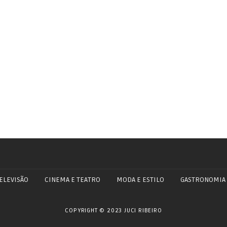
ELEVISÃO
CINEMA E TEATRO
MODA E ESTILO
GASTRONOMIA
COPYRIGHT © 2023 JUCI RIBEIRO