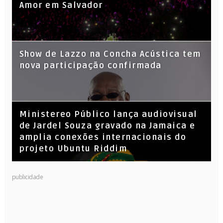
Amor em Salvador
Show de Lazzo na Concha Acústica tem
nova participação confirmada
​Ministereo Público lança audiovisual
de Jardel Souza gravado na Jamaica e
amplia conexões internacionais do
projeto Ubuntu Riddim
KL Jay (Racionais MC’s), DJ Raíz e DJ
publicidade
Leandro Vitrola na BIGSHAKE 14