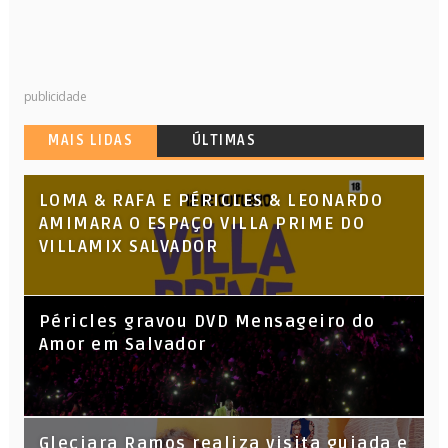
publicidade
MAIS LIDAS
ÚLTIMAS
LOMA & RAFA E PÉRICLES & LEONARDO
AMIMARA O ESPAÇO VILLA PRIME DO
VILLAMIX SALVADOR
Péricles gravou DVD Mensageiro do
Amor em Salvador
KL Jay (Racionais MC’s), DJ Raíz e DJ
Gleciara Ramos realiza visita guiada e