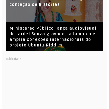
Leandro Vitrola na BIGSHAKE 14
contação de histórias
​Ministereo Público lança audiovisual
de Jardel Souza gravado na Jamaica e
amplia conexões internacionais do
projeto Ubuntu Riddim
publicidade