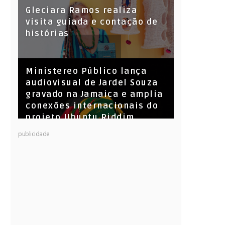
KL Jay (Racionais MC’s), DJ
Gleciara Ramos realiza
Raíz e DJ Leandro Vitrola na
visita guiada e contação de
BIGSHAKE 14
histórias
​Ministereo Público lança
audiovisual de Jardel Souza
gravado na Jamaica e amplia
conexões internacionais do
projeto Ubuntu Riddim
publicidade