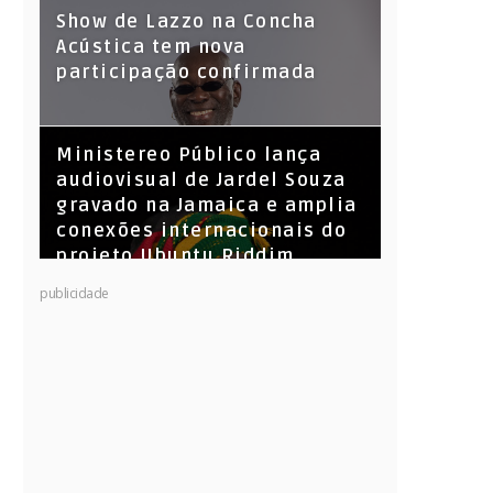
Show de Lazzo na Concha
Acústica tem nova
participação confirmada
​Ministereo Público lança
audiovisual de Jardel Souza
gravado na Jamaica e amplia
conexões internacionais do
projeto Ubuntu Riddim
KL Jay (Racionais MC’s), DJ
publicidade
Raíz e DJ Leandro Vitrola na
BIGSHAKE 14